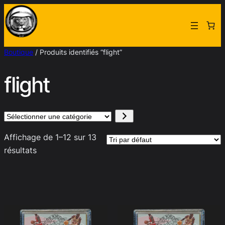
Aller
au
contenu
Boutique
/ Produits identifiés “flight”
flight
Sélectionner
une
Affichage de 1–12 sur 13
catégorie
résultats