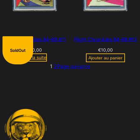
Flight Chronicles 84–98 #11
Flight Chronicles 84–98 #12
€
10,00
€
10,00
SoldOut
Lire la suite
Ajouter au panier
1
2
Page suivante