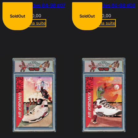
Flight Chronicles 84–98 #07
Flight Chronicles 84–98 #08
€
10,00
€
10,00
SoldOut
SoldOut
Lire la suite
Lire la suite