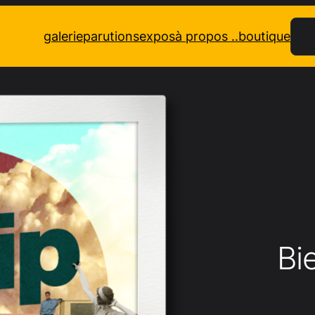
Rec
galerie
parutions
expos
à propos ..
boutique
Bi