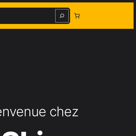
herche
envenue chez