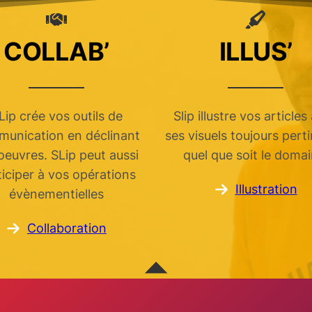
COLLAB’
ILLUS’
Lip crée vos outils de
Slip illustre vos articles
unication en déclinant
ses visuels toujours pert
oeuvres. SLip peut aussi
quel que soit le domai
ticiper à vos opérations
Illustration
évènementielles
Collaboration