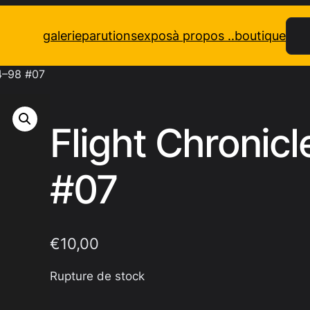
Rec
galerie
parutions
expos
à propos ..
boutique
84–98 #07
Flight Chronic
#07
€
10,00
Rupture de stock