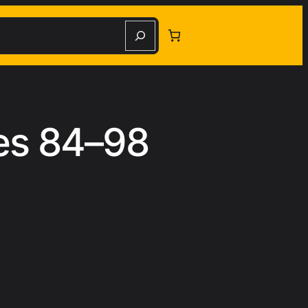
herche
les 84–98