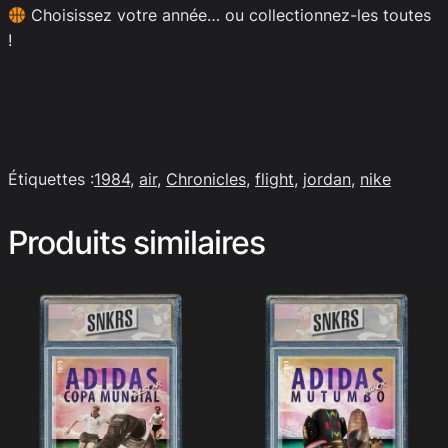
Choisissez votre année… ou collectionnez-les toutes
!
Étiquettes :
1984
, 
air
, 
Chronicles
, 
flight
, 
jordan
, 
nike
Produits similaires