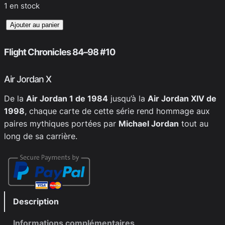
1 en stock
quantité
Ajouter au panier
de
Flight
Flight Chronicles 84–98 #10
Chronicles
84–
Air Jordan X
98
De la
Air Jordan 1 de 1984
jusqu’à la
Air Jordan XIV de
#10
1998
, chaque carte de cette série rend hommage aux
paires mythiques portées par
Michael Jordan
tout au
long de sa carrière.
Description
Informations complémentaires