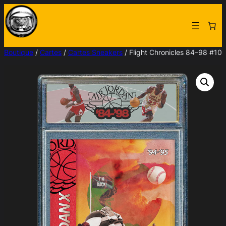
Aller
au
contenu
Boutique
/
Cartes
/
Cartes Sneakers
/ Flight Chronicles 84–98 #10