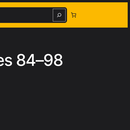
herche
les 84–98