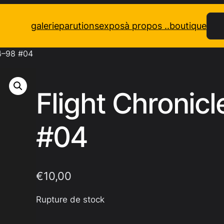
Rec
galerie
parutions
expos
à propos ..
boutique
84–98 #04
Flight Chronic
#04
€
10,00
Rupture de stock