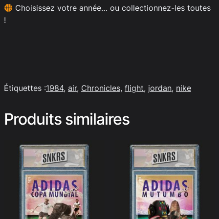
Choisissez votre année… ou collectionnez-les toutes
!
Étiquettes :
1984
, 
air
, 
Chronicles
, 
flight
, 
jordan
, 
nike
Produits similaires