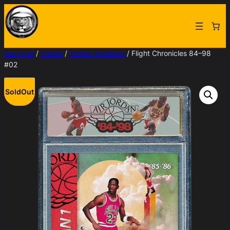
Aller
au
contenu
Boutique
/
Cartes
/
Cartes Sneakers
/ Flight Chronicles 84–98
#02
SoldOut