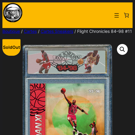
Aller
au
contenu
Boutique
/
Cartes
/
Cartes Sneakers
/ Flight Chronicles 84–98 #11
SoldOut