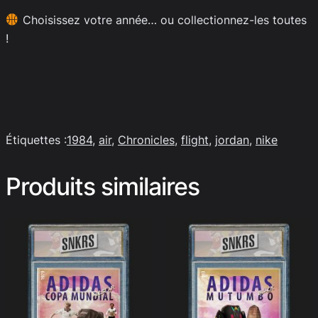
Choisissez votre année… ou collectionnez-les toutes
!
Étiquettes :
1984
, 
air
, 
Chronicles
, 
flight
, 
jordan
, 
nike
Produits similaires