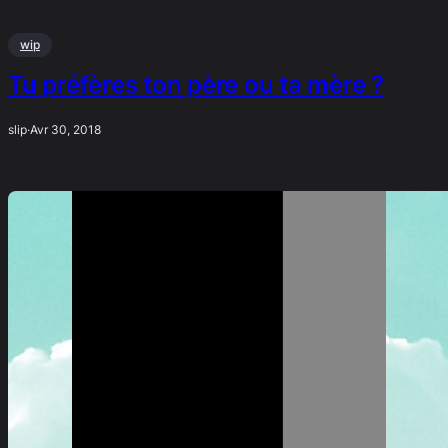
wip
Tu préfères ton père ou ta mère ?
slip
·
Avr 30, 2018