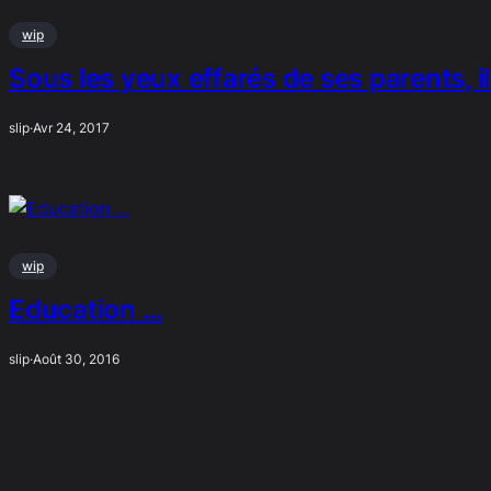
wip
Sous les yeux effarés de ses parents, i
slip
·
Avr 24, 2017
wip
Education …
slip
·
Août 30, 2016