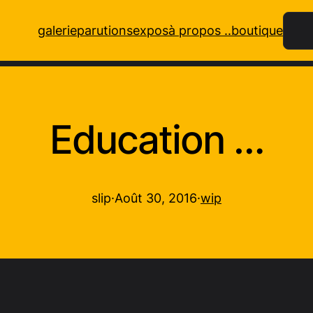
Rech
galerie
parutions
expos
à propos ..
boutique
Education …
slip
·
Août 30, 2016
·
wip