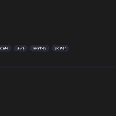
ucate
jaws
monkey
poster