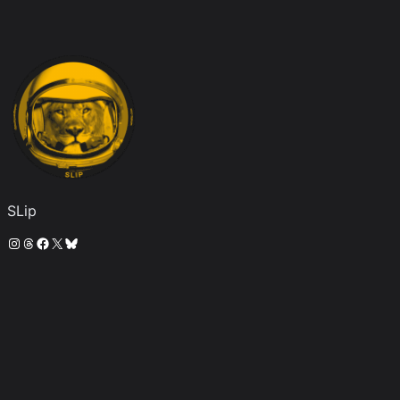
SLip
Instagram
Threads
Facebook
X
Bluesky
SLip
© 2024 ·
· 