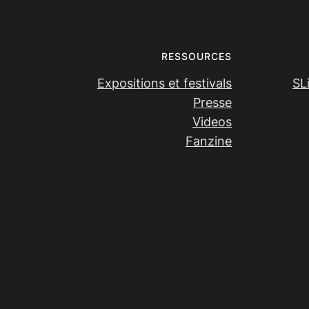
RESSOURCES
Expositions et festivals
SL
Presse
Videos
Fanzine
All rights reserved
· Design by
Damien Salort