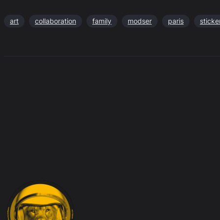
art
collaboration
family
modser
paris
sticke