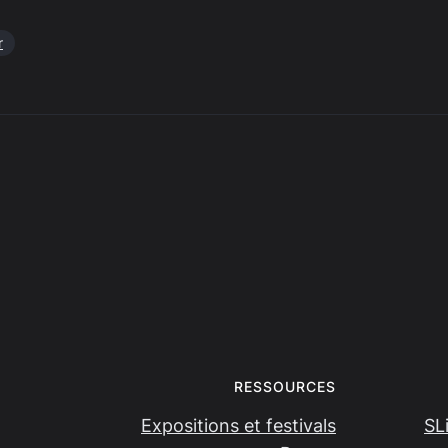
r
RESSOURCES
Expositions et festivals
SL