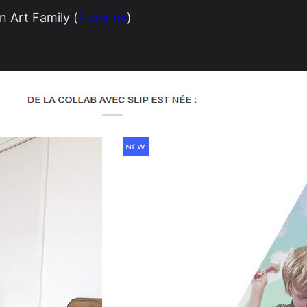
 Art Family (
à voir ici
)