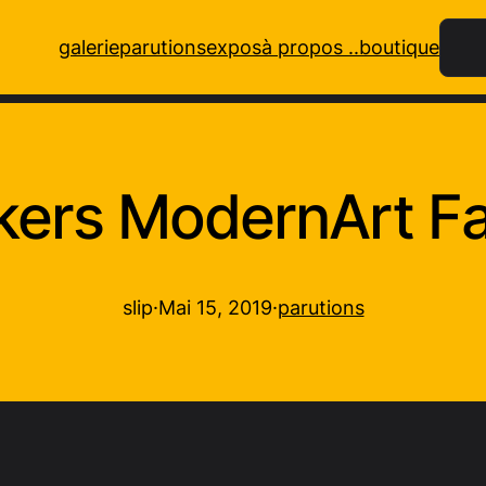
Rech
galerie
parutions
expos
à propos ..
boutique
kers ModernArt F
slip
·
Mai 15, 2019
·
parutions