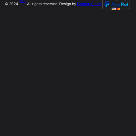
SLip
© 2024 ·
· All rights reserved
· Design by
Damien Salort