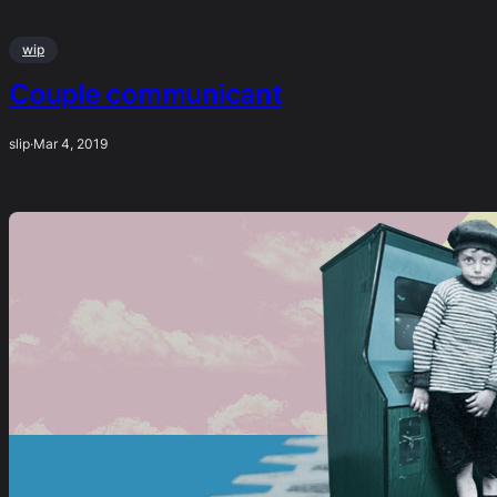
wip
Couple communicant
slip
·
Mar 4, 2019