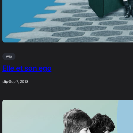
wip
Elle et son ego
slip
·
Sep 7, 2018