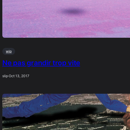
wip
Ne pas grandir trop vite
slip
·
Oct 13, 2017