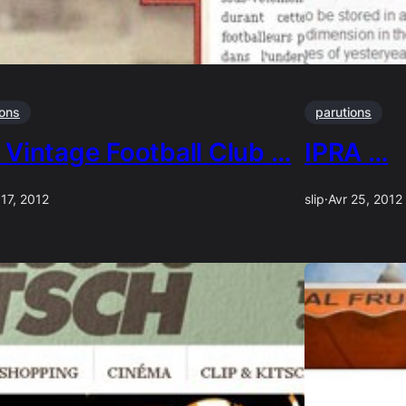
ions
parutions
 Vintage Football Club …
IPRA …
 17, 2012
slip
·
Avr 25, 2012