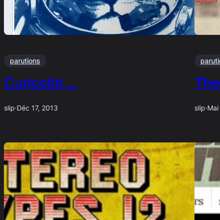
parutions
parut
Curiosité …
The
slip
·
Déc 17, 2013
slip
·
Mai