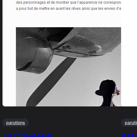
parutions
parut
La Crèmerie …
Art