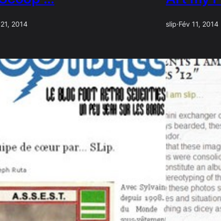
 21, 2014
slip
·
Fév 11, 2014