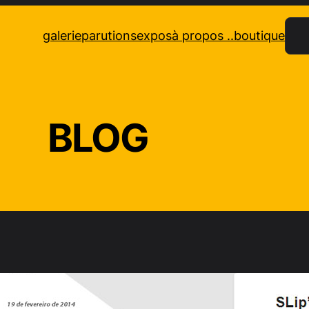
Rec
galerie
parutions
expos
à propos ..
boutique
BLOG