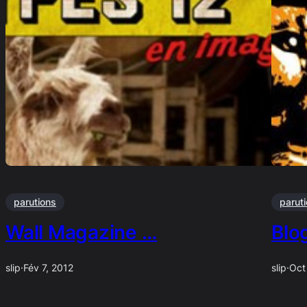
parutions
parut
Wall Magazine …
Blo
slip
·
Fév 7, 2012
slip
·
Oct