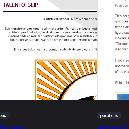
ions
parutions
 Scoop …
Art my 