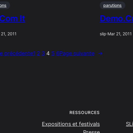
ions
parutions
 Com It
Demo.Cr
 21, 2011
slip
·
Mar 21, 2011
e précédente
1
2
3
4
5
6
Page suivante
→
RESSOURCES
Expositions et festivals
SL
Presse