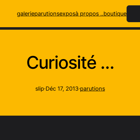
Rech
galerie
parutions
expos
à propos ..
boutique
Curiosité …
slip
·
Déc 17, 2013
·
parutions