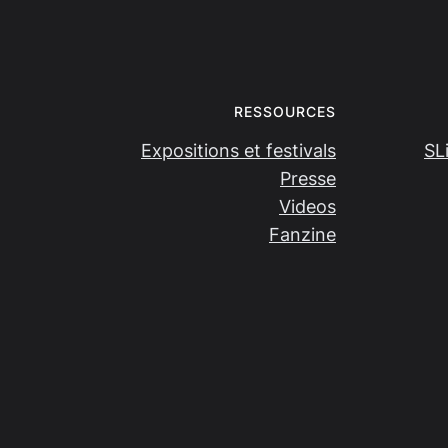
RESSOURCES
Expositions et festivals
SL
Presse
Videos
Fanzine
All rights reserved
· Design by
Damien Salort