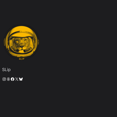
SLip
Instagram
Threads
Facebook
X
Bluesky
SLip
© 2024 ·
· 