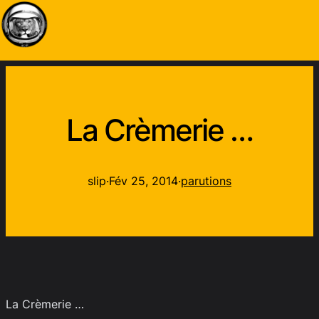
La Crèmerie …
slip
·
Fév 25, 2014
·
parutions
La Crèmerie …