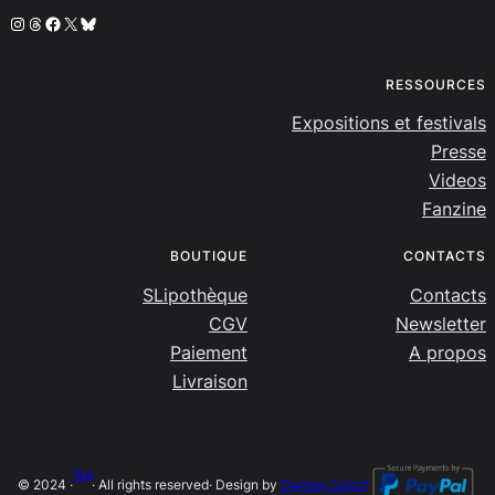
Instagram
Threads
Facebook
X
Bluesky
RESSOURCES
Expositions et festivals
Presse
Videos
Fanzine
BOUTIQUE
CONTACTS
SLipothèque
Contacts
CGV
Newsletter
Paiement
A propos
Livraison
SLip
© 2024 ·
· All rights reserved
· Design by
Damien Salort