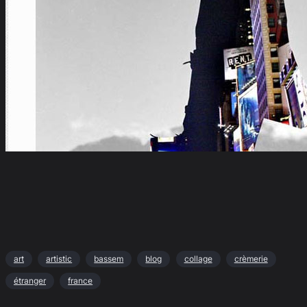
art
artistic
bassem
blog
collage
crèmerie
étranger
france