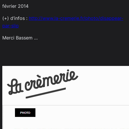
février 2014
(+) d’infos :
http://www.la-cremerie.fr/photo/disappear-
par-slip
Merci Bassem …