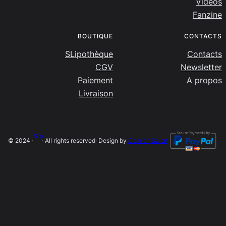
Videos
Fanzine
BOUTIQUE
CONTACTS
SLipothèque
Contacts
CGV
Newsletter
Paiement
A propos
Livraison
SLip
© 2024 ·
· All rights reserved
· Design by
Damien Salort