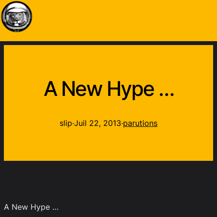
A New Hype …
slip
·
Juil 22, 2013
·
parutions
A New Hype …