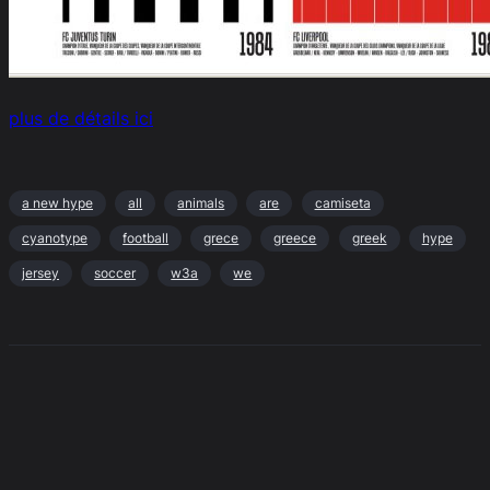
plus de détails ici
a new hype
all
animals
are
camiseta
cyanotype
football
grece
greece
greek
hype
jersey
soccer
w3a
we