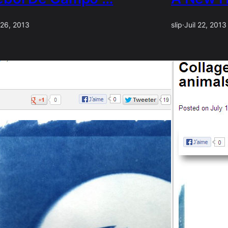
 26, 2013
slip
·
Juil 22, 2013