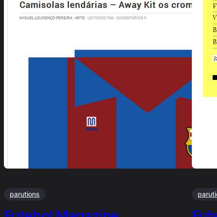
parutions
parut
Futebol Magazine …
Fut