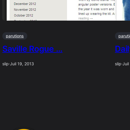
parutions
parut
Saville Rogue …
Dai
slip
·
Juil 19, 2013
slip
·
Juil