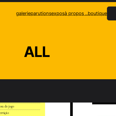
Rec
galerie
parutions
expos
à propos ..
boutique
ALL