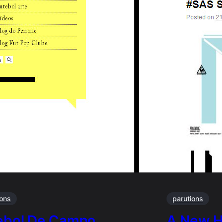
ions
parutions
ebol De Campo …
A New 