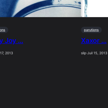
ions
parutions
ly Joy …
Xaxor …
 17, 2013
slip
·
Juil 15, 2013