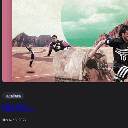
parutions
NPLH11 …
slip
·
Avr 8, 2022