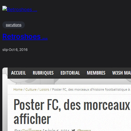
parutions
Retroshoes …
slip
·
Oct 6, 2016