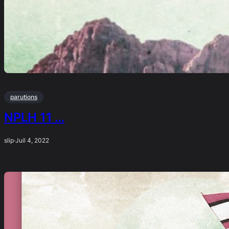
parutions
NPLH 11 …
slip
·
Juil 4, 2022