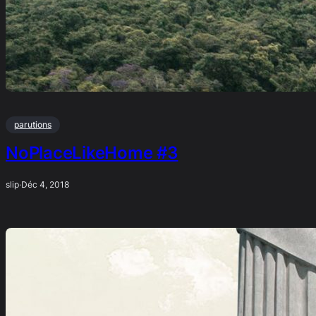
parutions
NoPlaceLikeHome #3
slip
·
Déc 4, 2018