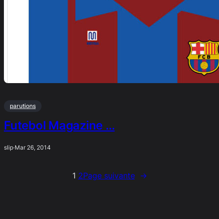
parutions
Futebol Magazine …
slip
·
Mar 26, 2014
1
2
Page suivante
→