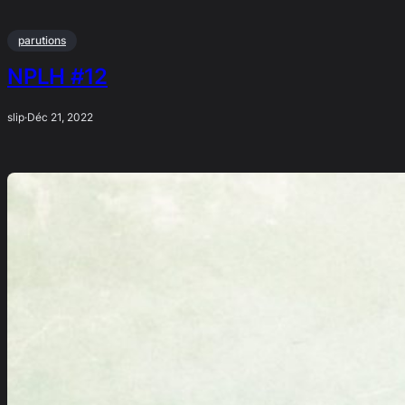
parutions
NPLH #12
slip
·
Déc 21, 2022