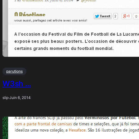
parutions
W3sh …
slip
·
Juin 6, 2014