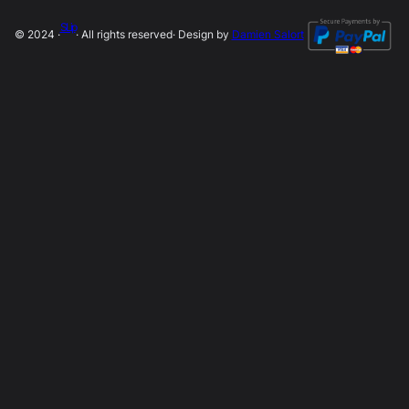
SLip
© 2024 ·
· All rights reserved
· Design by
Damien Salort