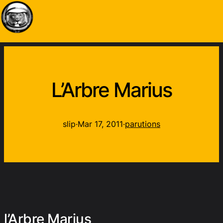
L’Arbre Marius
slip
·
Mar 17, 2011
·
parutions
l’Arbre Marius