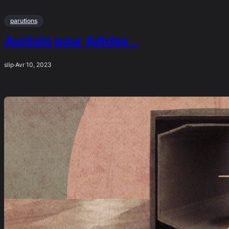
parutions
Auréole pour Adidas ..
slip
·
Avr 10, 2023