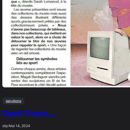
parutions
Ouest France …
slip
·
Mai 14, 2024