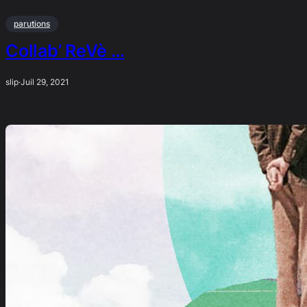
parutions
Collab’ ReVè …
slip
·
Juil 29, 2021