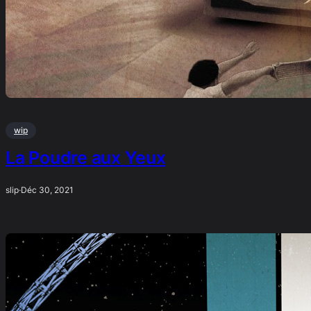
wip
La Poudre aux Yeux
slip
·
Déc 30, 2021