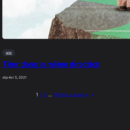
wip
Tirer dans la même direction
slip
·
Avr 5, 2021
1
2
3
…
8
Page suivante
→