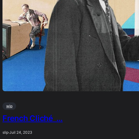
wip
French Cliché …
slip
·
Juil 24, 2023