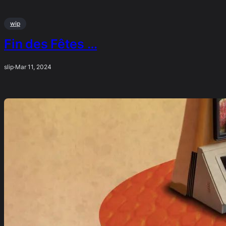
wip
Fin des Fêtes …
slip
·
Mar 11, 2024