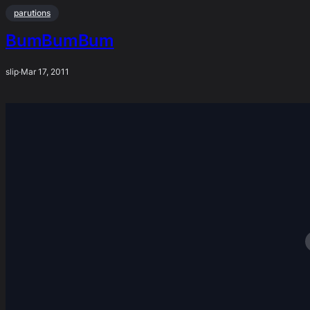
parutions
BumBumBum
slip
·
Mar 17, 2011