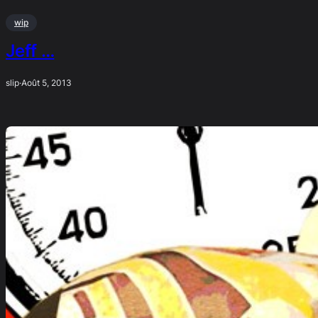
wip
Jeff …
slip
·
Août 5, 2013