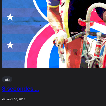
wip
8 secondes …
slip
·
Août 16, 2013