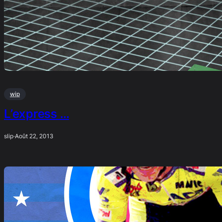
wip
L’express …
slip
·
Août 22, 2013