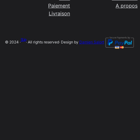
Paiement
A propos
Livraison
SLip
© 2024 ·
· All rights reserved
· Design by
Damien Salort