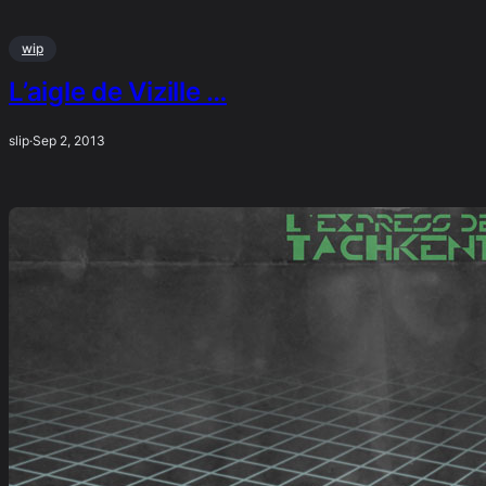
wip
L’aigle de Vizille …
slip
·
Sep 2, 2013