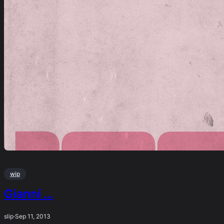
wip
Gianni …
slip
·
Sep 11, 2013