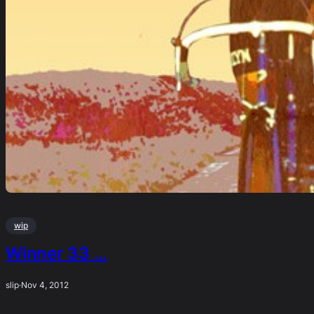
wip
Winner 33 …
slip
·
Nov 4, 2012