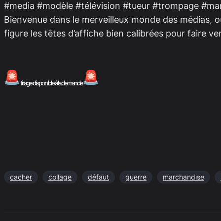
#media #modèle #télévision #tueur #trompage #mar
Bienvenue dans le merveilleux monde des médias, où le
figure les têtes d’affiche bien calibrées pour faire 
tirage disponible à la demande
cacher
collage
défaut
guerre
marchandise