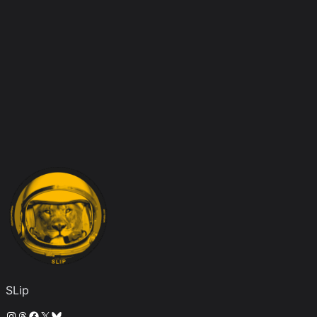
SLip
Instagram
Threads
Facebook
X
Bluesky