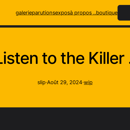
Rech
galerie
parutions
expos
à propos ..
boutique
Listen to the Killer .
slip
·
Août 29, 2024
·
wip