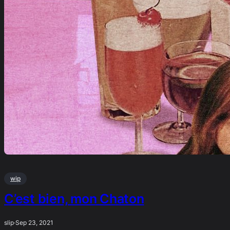
wip
C’est bien, mon Chaton
slip
·
Sep 23, 2021