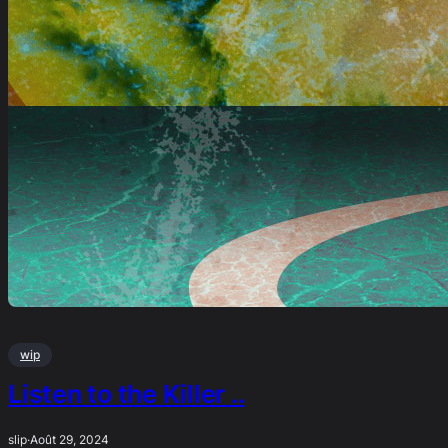
wip
Listen to the Killer ..
slip
·
Août 29, 2024