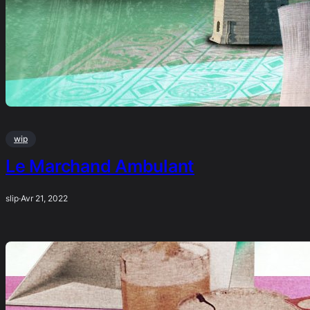
wip
Le Marchand Ambulant
slip
·
Avr 21, 2022