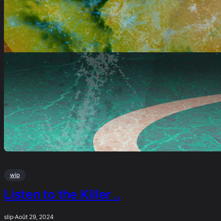
wip
Listen to the Killer ..
slip
·
Août 29, 2024