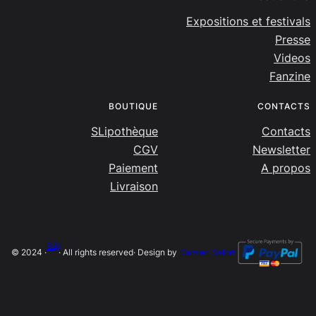
Expositions et festivals
Presse
Videos
Fanzine
BOUTIQUE
CONTACTS
SLipothèque
Contacts
CGV
Newsletter
Paiement
A propos
Livraison
SLip
© 2024 ·
· All rights reserved
· Design by
Damien Salort