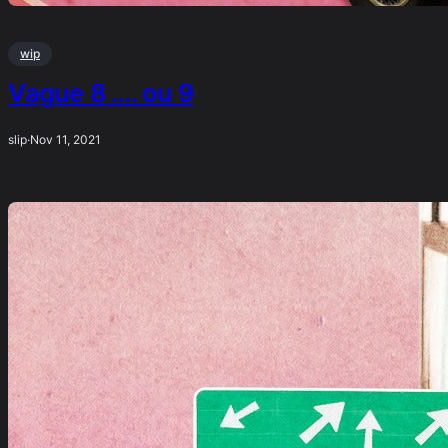
wip
Vague 8 …. ou 9
slip
·
Nov 11, 2021