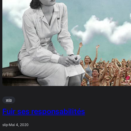
wip
Fuir ses responsabilités
slip
·
Mai 4, 2020