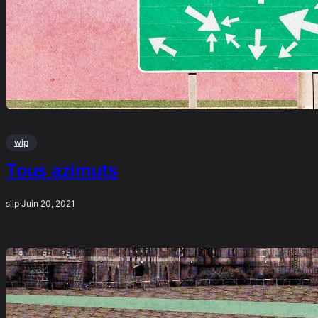
wip
Tous azimuts
slip
·
Juin 20, 2021