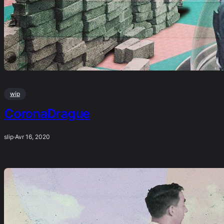
wip
CoronaDrague
slip
·
Avr 16, 2020