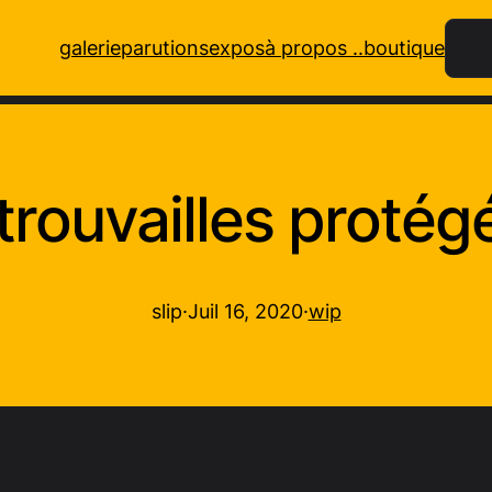
Rech
galerie
parutions
expos
à propos ..
boutique
trouvailles protég
slip
·
Juil 16, 2020
·
wip