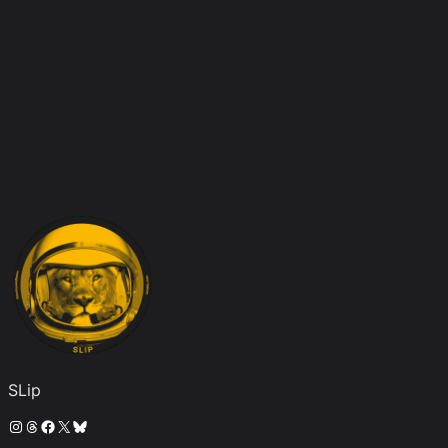
SLip
Instagram
Threads
Facebook
X
Bluesky