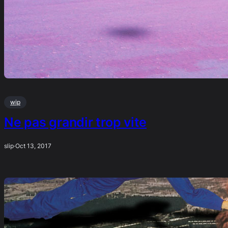
wip
Ne pas grandir trop vite
slip
·
Oct 13, 2017