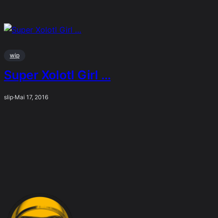
wip
Super Xolotl Girl …
slip
·
Mai 17, 2016