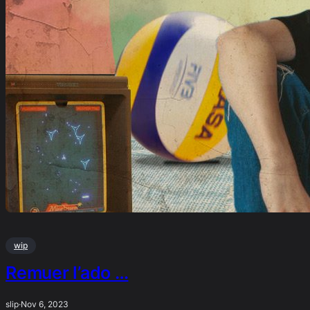
wip
Remuer l’ado …
slip
·
Nov 6, 2023