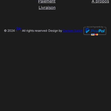
Paiement
A propos
Livraison
SLip
© 2024 ·
· All rights reserved
· Design by
Damien Salort