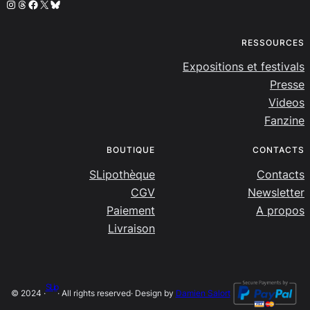
Instagram
Threads
Facebook
X
Bluesky
RESSOURCES
Expositions et festivals
Presse
Videos
Fanzine
BOUTIQUE
CONTACTS
SLipothèque
Contacts
CGV
Newsletter
Paiement
A propos
Livraison
SLip
© 2024 ·
· All rights reserved
· Design by
Damien Salort