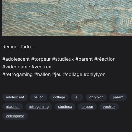
Remuer l’ado …
#adolescent #torpeur #studieux #parent #réaction
#videogame #vectrex
#retrogaming #ballon #jeu #collage #onlylyon
adolescent
ballon
collage
jeu
onlylyon
parent
réaction
retrogaming
studieux
torpeur
vectrex
videogame