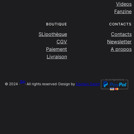
Videos
Fanzine
BOUTIQUE
CONTACTS
SLipothèque
Contacts
CGV
Newsletter
Paiement
A propos
Livraison
SLip
© 2024 ·
· All rights reserved
· Design by
Damien Salort