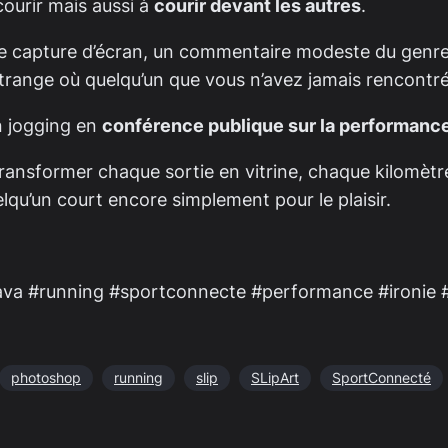
ourir mais aussi à
courir devant les autres
.
pture d’écran, un commentaire modeste du genre “sort
étrange où quelqu’un que vous n’avez jamais rencont
n jogging en
conférence publique sur la performanc
 transformer chaque sortie en vitrine, chaque kilomèt
lqu’un court encore simplement pour le plaisir.
trava #running #sportconnecte #performance #ironie #
photoshop
running
slip
SLipArt
SportConnecté