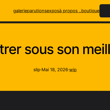
Rech
galerie
parutions
expos
à propos ..
boutique
rer sous son meill
slip
·
Mai 18, 2026
·
wip