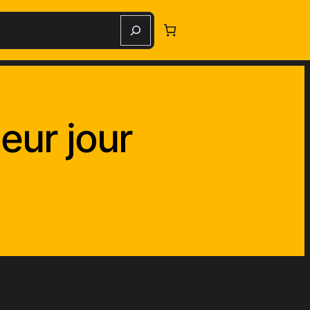
erche
eur jour