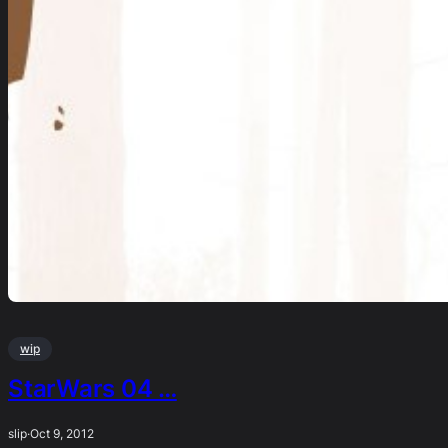
wip
StarWars 04 …
slip
·
Oct 9, 2012