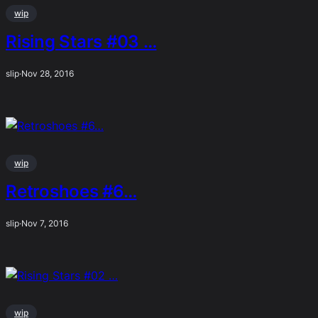
wip
Rising Stars #03 …
slip
·
Nov 28, 2016
wip
Retroshoes #6…
slip
·
Nov 7, 2016
wip