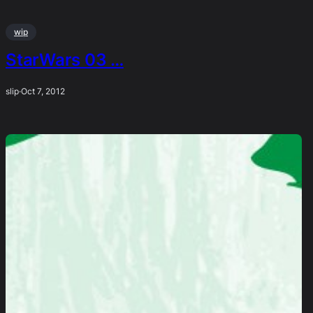
wip
StarWars 03 …
slip
·
Oct 7, 2012