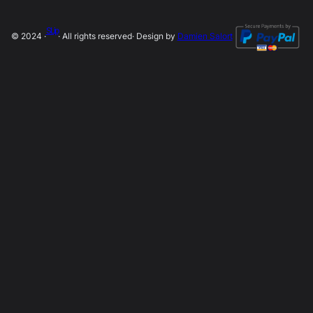
SLip
© 2024 ·
· All rights reserved
· Design by
Damien Salort