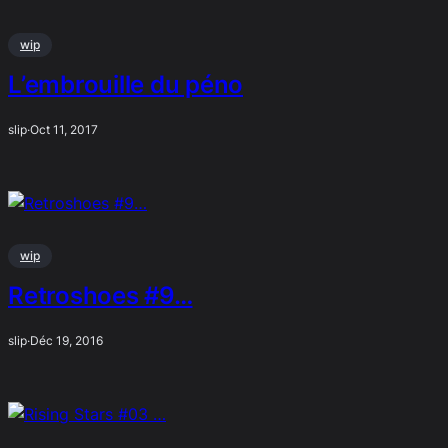
wip
L’embrouille du péno
slip
·
Oct 11, 2017
wip
Retroshoes #9…
slip
·
Déc 19, 2016