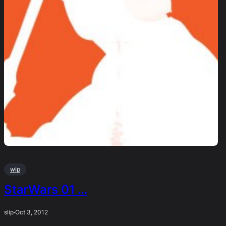
wip
StarWars 01 …
slip
·
Oct 3, 2012