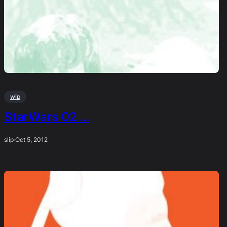
wip
StarWars 02 …
slip
·
Oct 5, 2012