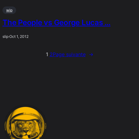
wip
The People vs George Lucas …
slip
·
Oct 1, 2012
1
2
Page suivante
→