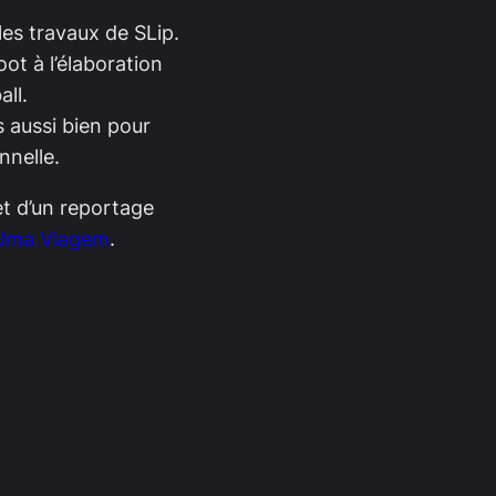
les travaux de SLip.
oot à l’élaboration
ll.
s aussi bien pour
nnelle.
jet d’un reportage
 Uma Viagem
.