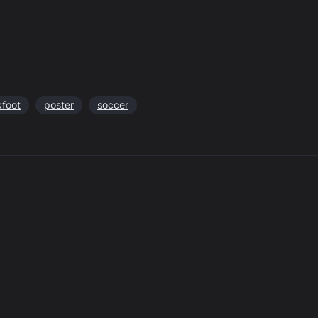
kfoot
poster
soccer