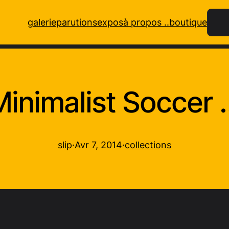
Rech
galerie
parutions
expos
à propos ..
boutique
Minimalist Soccer 
slip
·
Avr 7, 2014
·
collections