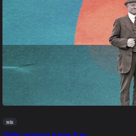
wip
Girls wanna have fun