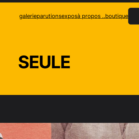
Rec
galerie
parutions
expos
à propos ..
boutique
SEULE