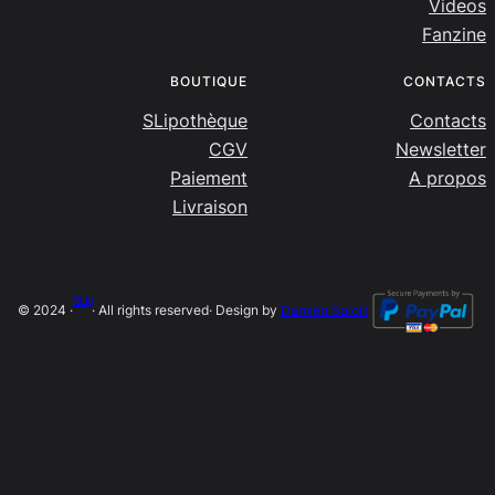
Videos
Fanzine
BOUTIQUE
CONTACTS
SLipothèque
Contacts
CGV
Newsletter
Paiement
A propos
Livraison
SLip
© 2024 ·
· All rights reserved
· Design by
Damien Salort