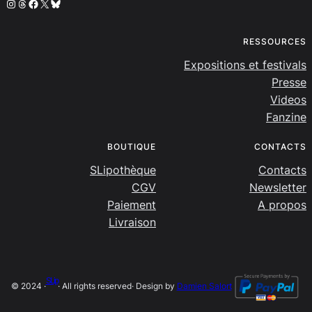
Instagram
Threads
Facebook
X
Bluesky
RESSOURCES
Expositions et festivals
Presse
Videos
Fanzine
BOUTIQUE
CONTACTS
SLipothèque
Contacts
CGV
Newsletter
Paiement
A propos
Livraison
SLip
© 2024 ·
· All rights reserved
· Design by
Damien Salort