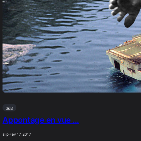
wip
Appontage en vue …
slip
·
Fév 17, 2017