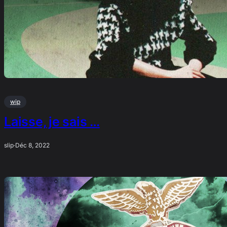
wip
Laisse, je sais …
slip
·
Déc 8, 2022