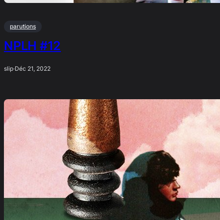
parutions
NPLH #12
slip
·
Déc 21, 2022