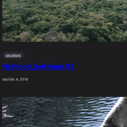
parutions
NoPlaceLikeHome #3
slip
·
Déc 4, 2018