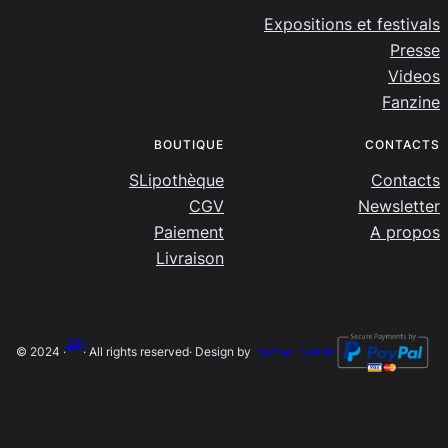
Expositions et festivals
Presse
Videos
Fanzine
BOUTIQUE
CONTACTS
SLipothèque
Contacts
CGV
Newsletter
Paiement
A propos
Livraison
SLip
© 2024 ·
· All rights reserved
· Design by
Damien Salort