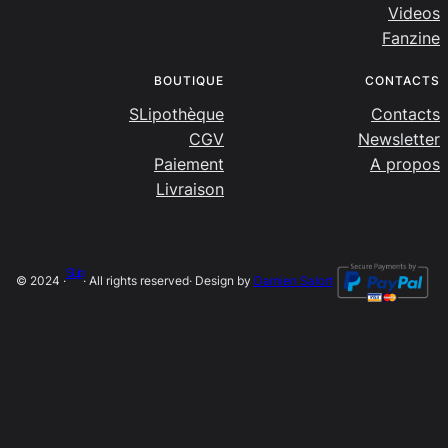
Videos
Fanzine
BOUTIQUE
CONTACTS
SLipothèque
Contacts
CGV
Newsletter
Paiement
A propos
Livraison
SLip
© 2024 ·
· All rights reserved
· Design by
Damien Salort