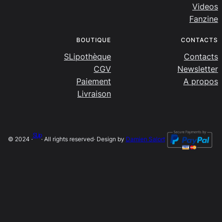
Videos
Fanzine
BOUTIQUE
CONTACTS
SLipothèque
Contacts
CGV
Newsletter
Paiement
A propos
Livraison
SLip
© 2024 ·
· All rights reserved
· Design by
Damien Salort