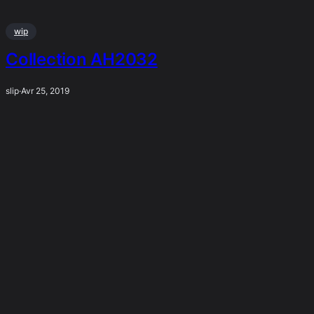
wip
Collection AH2032
slip
·
Avr 25, 2019