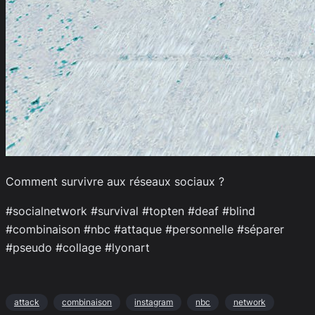
Comment survivre aux réseaux sociaux ?
#socialnetwork #survival #topten #deaf #blind
#combinaison #nbc #attaque #personnelle #séparer
#pseudo #collage #lyonart
attack
combinaison
instagram
nbc
network