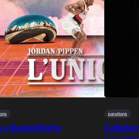
ions
parutions
p x BasketRetro
Collabor
Le Lanc