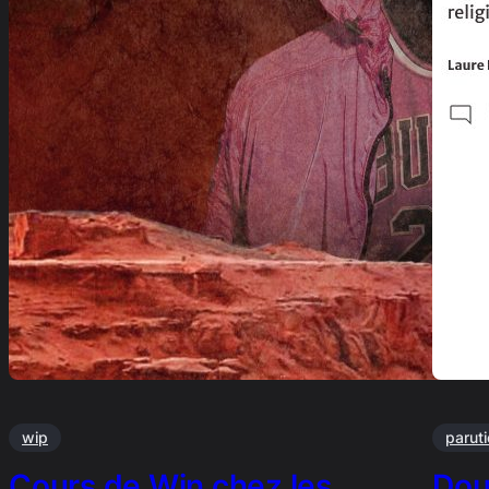
wip
parut
Cours de Win chez les
Dou