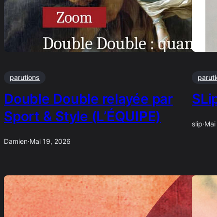
parutions
parut
Double Double relayée par
SLi
Sport & Style (L’ÉQUIPE)
slip
·
Mai
Damien
·
Mai 19, 2026