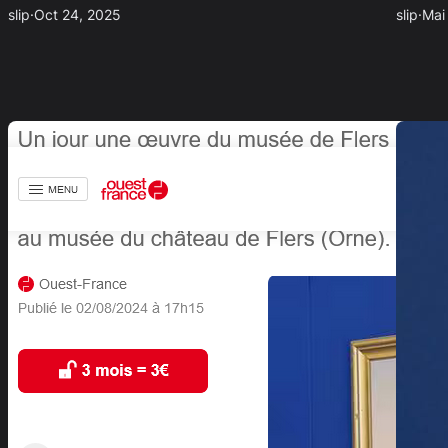
slip
·
Oct 24, 2025
slip
·
Mai