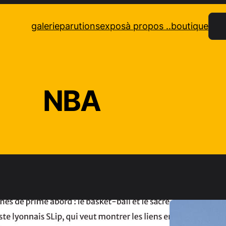
Rec
galerie
parutions
expos
à propos ..
boutique
NBA