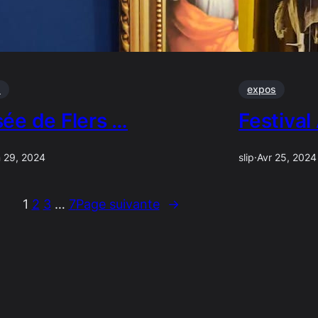
s
expos
ée de Flers …
Festival
n 29, 2024
slip
·
Avr 25, 2024
1
2
3
…
7
Page suivante
→