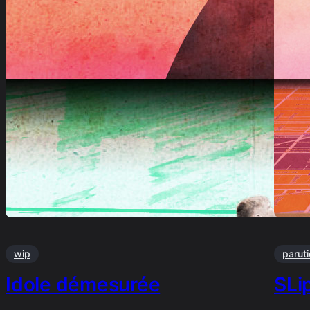
wip
parut
Idole démesurée
SLi