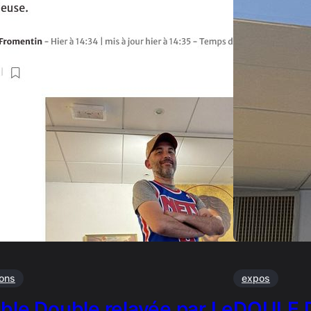
ions
expos
ble Double relayée par Le
DOULE 