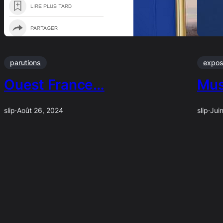
parutions
expo
Ouest France…
Mus
slip
·
Août 26, 2024
slip
·
Jui