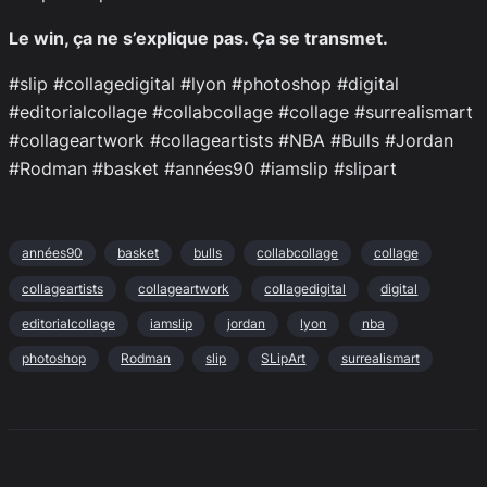
Le win, ça ne s’explique pas. Ça se transmet.
#slip #collagedigital #lyon #photoshop #digital
#editorialcollage #collabcollage #collage #surrealismart
#collageartwork #collageartists #NBA #Bulls #Jordan
#Rodman #basket #années90 #iamslip #slipart
années90
basket
bulls
collabcollage
collage
collageartists
collageartwork
collagedigital
digital
editorialcollage
iamslip
jordan
lyon
nba
photoshop
Rodman
slip
SLipArt
surrealismart