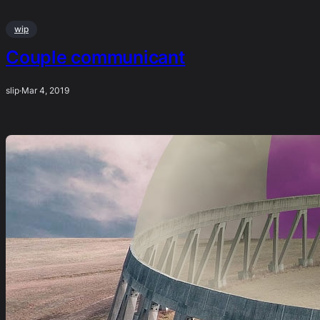
wip
Couple communicant
slip
·
Mar 4, 2019