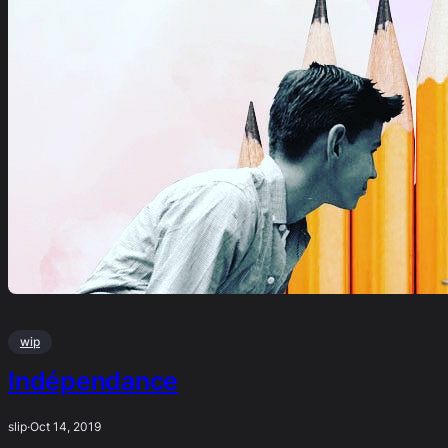
wip
Indépendance
slip
·
Oct 14, 2019