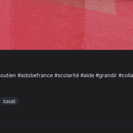
outien #adobefrance #scolarité #aide #grandir #coll
travail