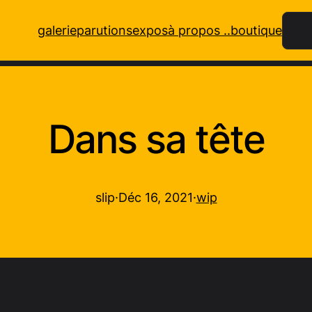
Rech
galerie
parutions
expos
à propos ..
boutique
Dans sa tête
slip
·
Déc 16, 2021
·
wip