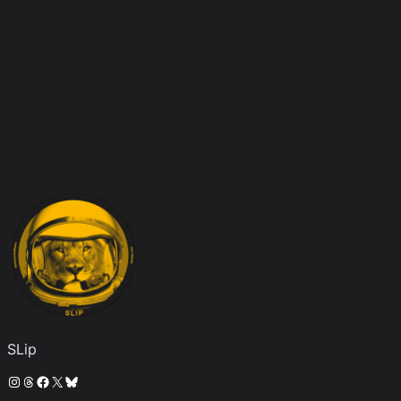
SLip
Instagram
Threads
Facebook
X
Bluesky