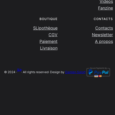
Videos
Fanzine
BOUTIQUE
CONTACTS
SLipothèque
Contacts
CGV
Newsletter
Paiement
A propos
Livraison
SLip
© 2024 ·
· All rights reserved
· Design by
Damien Salort