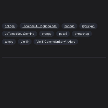
collage
EscaladeOuDégringolade
horloge
igerslyon
LeTempsNousDomine
orange
passé
photoshop
temps
vieillir
VieillirCommeUnBonVinAigre