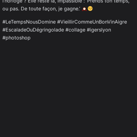
l’horloge ? Elle reste là, impassible : ‘Prends ton temps,
ou pas. De toute façon, je gagne.’
#LeTempsNousDomine #VieillirCommeUnBonVinAigre
#EscaladeOuDégringolade #collage #igerslyon
#photoshop