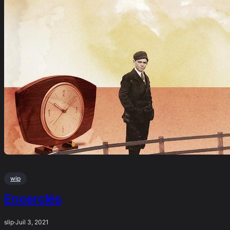
wip
Encerclés
slip
·
Juil 3, 2021