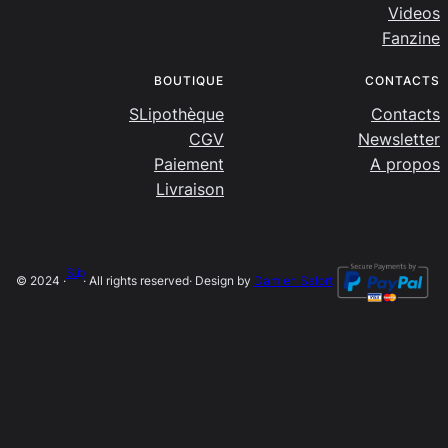
Videos
Fanzine
BOUTIQUE
CONTACTS
SLipothèque
Contacts
CGV
Newsletter
Paiement
A propos
Livraison
SLip
© 2024 ·
· All rights reserved
· Design by
Damien Salort