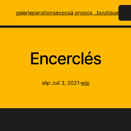
Rech
galerie
parutions
expos
à propos ..
boutique
Encerclés
slip
·
Juil 3, 2021
·
wip