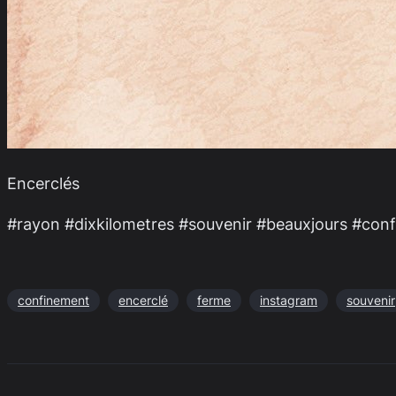
Encerclés
#rayon #dixkilometres #souvenir #beauxjours #con
confinement
encerclé
ferme
instagram
souvenir