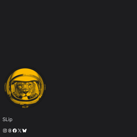
SLip
Instagram
Threads
Facebook
X
Bluesky