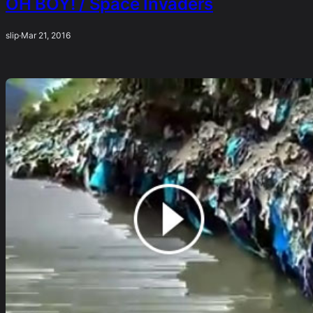
OH BOY! / Space Invaders
slip
·
Mar 21, 2016