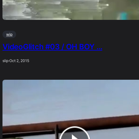
wip
VideoGlitch #03 / OH BOY …
slip
·
Oct 2, 2015