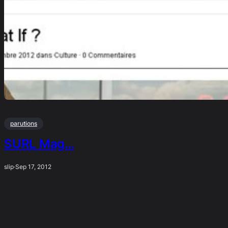
parutions
SURL Mag…
slip
·
Sep 17, 2012