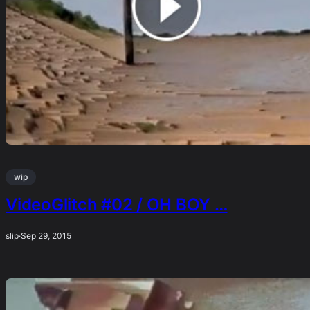
wip
VideoGlitch #02 / OH BOY …
slip
·
Sep 29, 2015