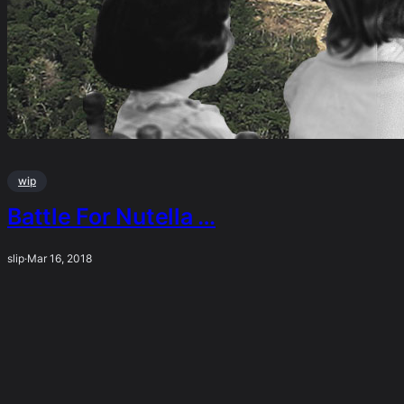
wip
Battle For Nutella …
slip
·
Mar 16, 2018