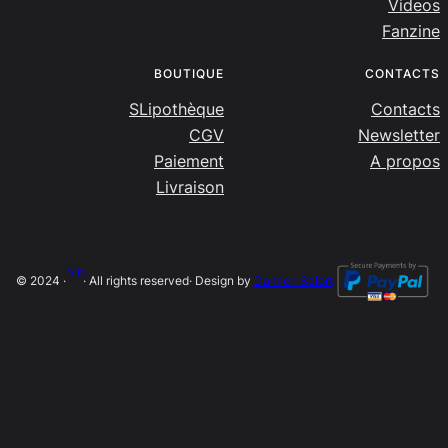
Videos
Fanzine
BOUTIQUE
CONTACTS
SLipothèque
Contacts
CGV
Newsletter
Paiement
A propos
Livraison
SLip
© 2024 ·
· All rights reserved
· Design by
Damien Salort