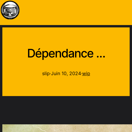
Dépendance …
slip
·
Juin 10, 2024
·
wip