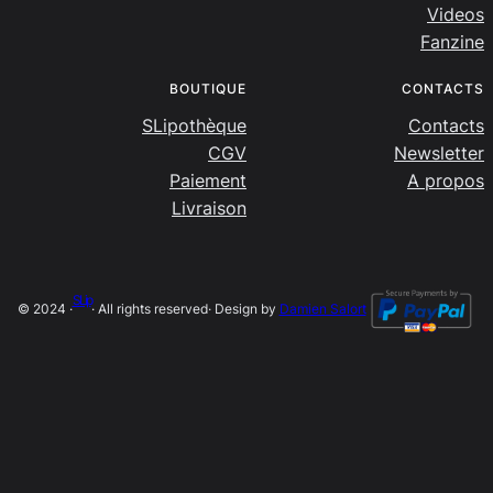
Videos
Fanzine
BOUTIQUE
CONTACTS
SLipothèque
Contacts
CGV
Newsletter
Paiement
A propos
Livraison
SLip
© 2024 ·
· All rights reserved
· Design by
Damien Salort