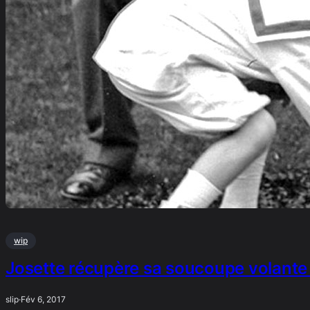
wip
Josette récupère sa soucoupe volante 
slip
·
Fév 6, 2017